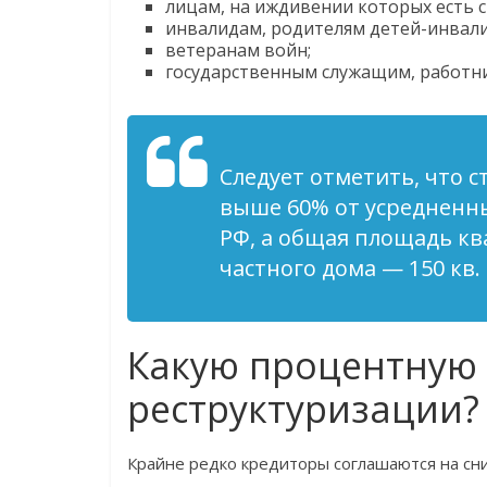
лицам, на иждивении которых есть ст
инвалидам, родителям детей-инвал
ветеранам войн;
государственным служащим, работн
Следует отметить, что 
выше 60% от усредненны
РФ, а общая площадь ква
частного дома — 150 кв. 
Какую процентную 
реструктуризации?
Крайне редко кредиторы соглашаются на сни