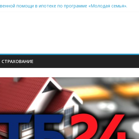
твенной помощи в ипотеке по программе «Молодая семья».
ной ипотеки в банке ВТБ.
потеки на вторичное жилье Райффайзенбанка.
рефинансирования ипотеки от Райффайзенбанк.
осрочного погашения в Райффайзенбанке. Отзывы клиентов.
СТРАХОВАНИЕ