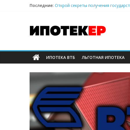
Последние:
Открой секреты получения государс
Это нужно знать при получении воен
Один из лучших способов расчета и
Наверное, самый выгодный вариант 
Все «за» и «против» ипотеки и её д
ИПОТЕКА ВТБ
ЛЬГОТНАЯ ИПОТЕКА