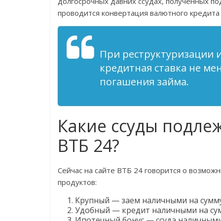
долгосрочных давних ссудах, полученных по
проводится конвертация валютного кредита 
При реструктуризации ип
кредитная ставка не ме
погашения займа.
Какие ссуды подле
ВТБ 24?
Сейчас на сайте ВТБ 24 говорится о возмож
продуктов:
Крупный — заем наличными на сумму 
Удобный — кредит наличными на сумм
Ипотечный бонус — ссуда наличными 