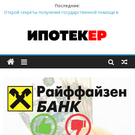
Последние:
Все «за» и «против» ипотеки и её досрочного погашения в
Райффайзенбанке. Отзывы клиентов.
Открой секреты получения государственной помощи в
ипотеке по программе «Молодая семья».
Это нужно знать при получении военной ипотеки в банке
ВТБ.
Один из лучших способов расчета ипотеки на вторичное
жилье Райффайзенбанка.
Наверное, самый выгодный вариант рефинансирования
ипотеки от Райффайзенбанк.