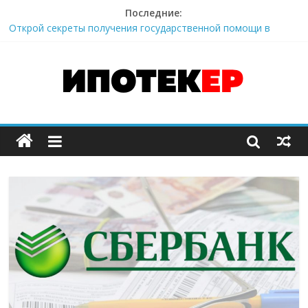
Последние:
Все «за» и «против» ипотеки и её досрочного погашения в
Райффайзенбанке. Отзывы клиентов.
Открой секреты получения государственной помощи в
ипотеке по программе «Молодая семья».
Это нужно знать при получении военной ипотеки в банке
ВТБ.
Один из лучших способов расчета ипотеки на вторичное
жилье Райффайзенбанка.
Наверное, самый выгодный вариант рефинансирования
ипотеки от Райффайзенбанк.