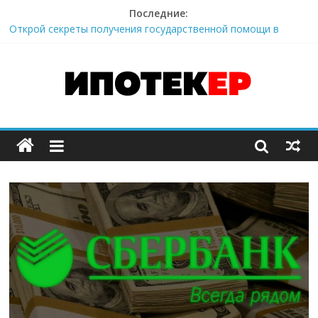
Последние:
Все «за» и «против» ипотеки и её досрочного погашения в
Райффайзенбанке. Отзывы клиентов.
Открой секреты получения государственной помощи в
ипотеке по программе «Молодая семья».
Это нужно знать при получении военной ипотеки в банке
ВТБ.
Один из лучших способов расчета ипотеки на вторичное
жилье Райффайзенбанка.
Наверное, самый выгодный вариант рефинансирования
ипотеки от Райффайзенбанк.